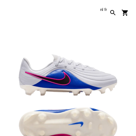
nl
fr