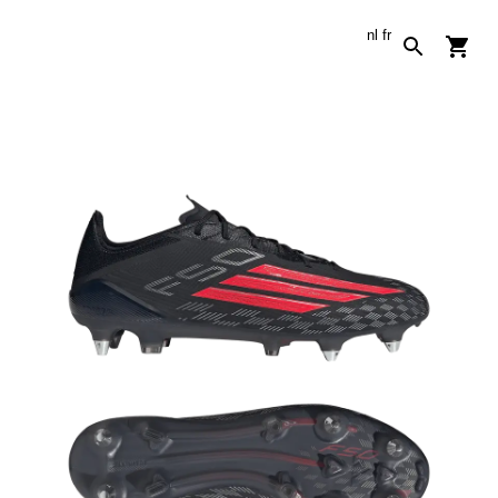
nl
fr