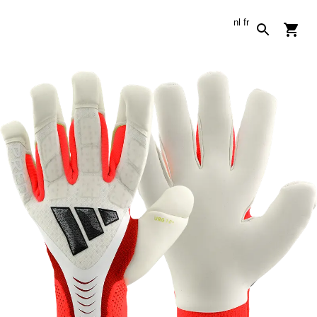
nl
fr