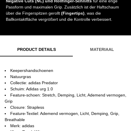
Negative Cuts (NC) und Rollfinger-Schnitts
für eine enge
Passform und maximalen Grip. Zusätzlich ist der Haftschaum
über die Fingerspitzen gerollt
(Fingertips)
, was die
Ballkontaktfläche vergrößert und die Kontrolle verbessert.
PRODUCT DETAILS
MATERIAAL
Keepershandschoenen
Natuurgras
Collectie: adidas Predator
Schuim: Adidas urg 1.0
Feature-schoen: Stretch, Demping, Licht, Ademend vermogen,
Grip
Closure: Strapless
Feature-Textiel: Ademend vermogen, Licht, Demping, Grip,
Breathable
Merk: adidas