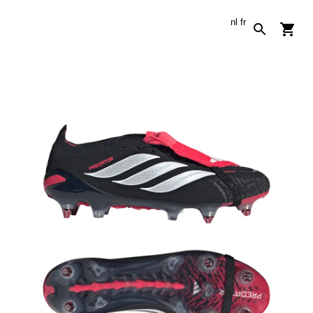
nl
fr