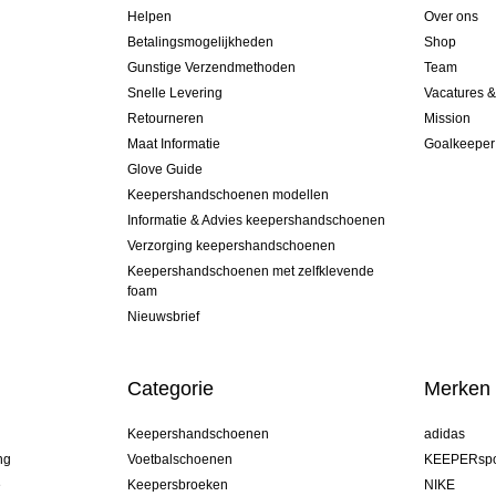
Helpen
Over ons
Betalingsmogelijkheden
Shop
Gunstige Verzendmethoden
Team
Snelle Levering
Vacatures 
Retourneren
Mission
Maat Informatie
Goalkeeper
Glove Guide
Keepershandschoenen modellen
Informatie & Advies keepershandschoenen
Verzorging keepershandschoenen
Keepershandschoenen met zelfklevende
foam
Nieuwsbrief
Categorie
Merken
Keepershandschoenen
adidas
ng
Voetbalschoenen
KEEPERspo
e
Keepersbroeken
NIKE