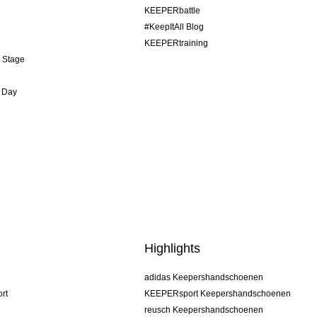
KEEPERbattle
#KeepItAll Blog
KEEPERtraining
& Stage
 Day
Highlights
adidas Keepershandschoenen
rt
KEEPERsport Keepershandschoenen
reusch Keepershandschoenen