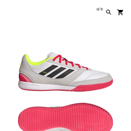
nl
fr