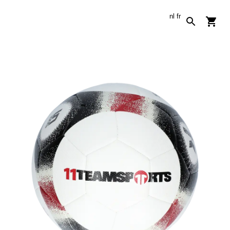
nl
fr