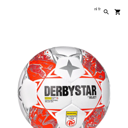
nl
fr