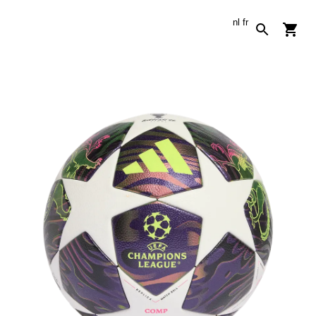
nl
fr