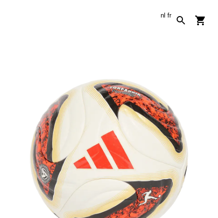
nl
fr