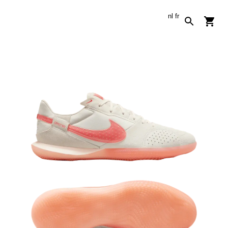
nl
fr