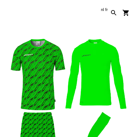
nl
fr