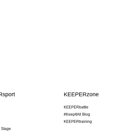
sport
KEEPERzone
KEEPERbattle
#KeepItAll Blog
KEEPERtraining
& Stage