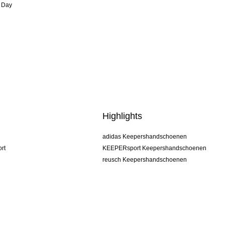
 Day
Highlights
adidas Keepershandschoenen
rt
KEEPERsport Keepershandschoenen
reusch Keepershandschoenen
uhlsport Keepershandschoenen
rehab Keepershandschoenen
keeper
NIKE Keepershandschoenen
PUMA Keepershandschoenen
SELLS Keepershandschoenen