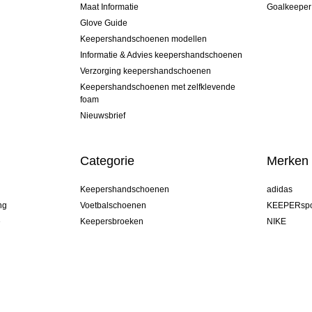
Maat Informatie
Goalkeeper
Glove Guide
Keepershandschoenen modellen
Informatie & Advies keepershandschoenen
Verzorging keepershandschoenen
Keepershandschoenen met zelfklevende
foam
Nieuwsbrief
Categorie
Merken
Keepershandschoenen
adidas
ng
Voetbalschoenen
KEEPERspo
e
Keepersbroeken
NIKE
Keepershirts
Puma
Keeper Onderkleding Broek
REUSCH
Sells Goal
uhlsport
Elite Sport