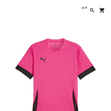
nl
fr