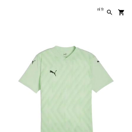
nl
fr