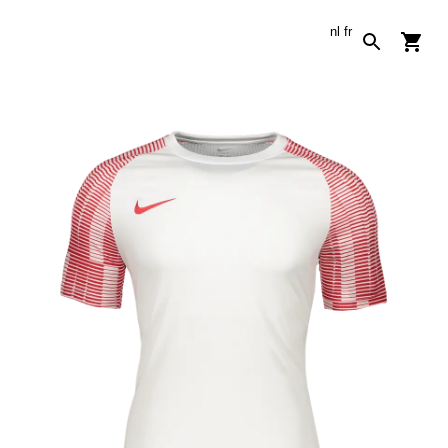
nl
fr