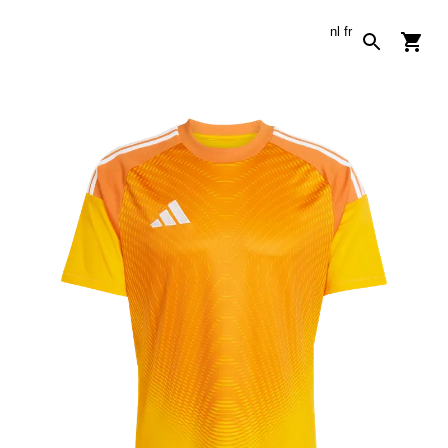
nl
fr