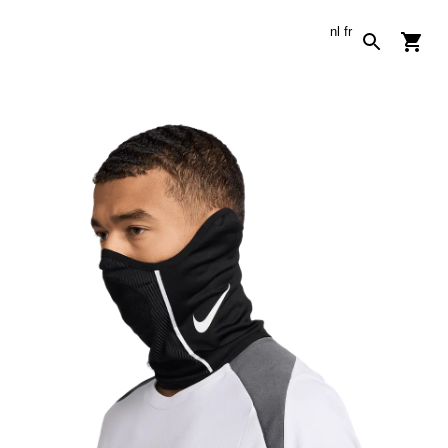
nl
fr