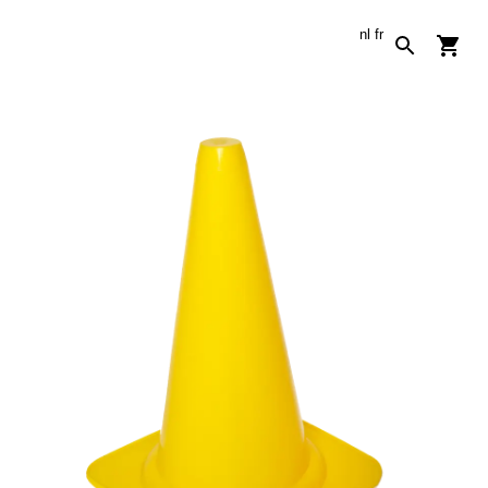
nl
fr