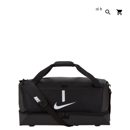
nl
fr