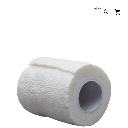
nl
fr