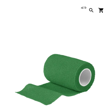
nl
fr