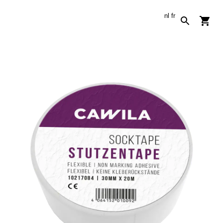
nl
fr