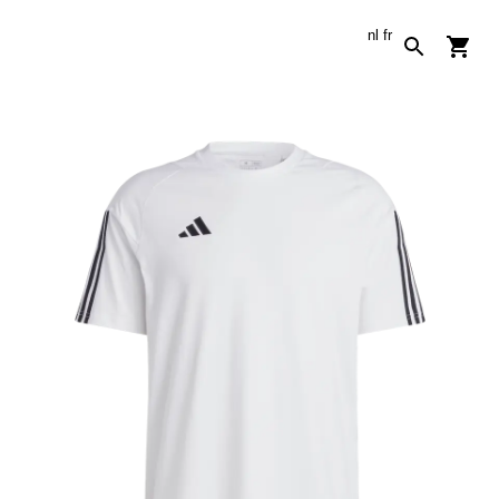
nl
fr