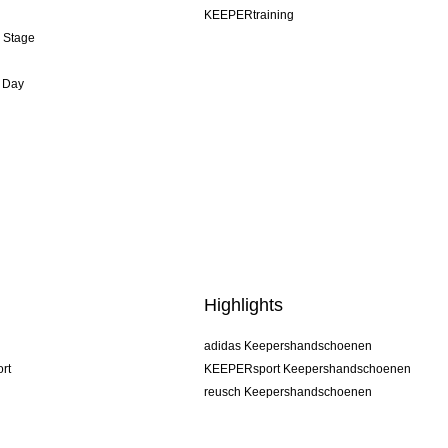
KEEPERtraining
& Stage
 Day
Highlights
adidas Keepershandschoenen
rt
KEEPERsport Keepershandschoenen
reusch Keepershandschoenen
uhlsport Keepershandschoenen
rehab Keepershandschoenen