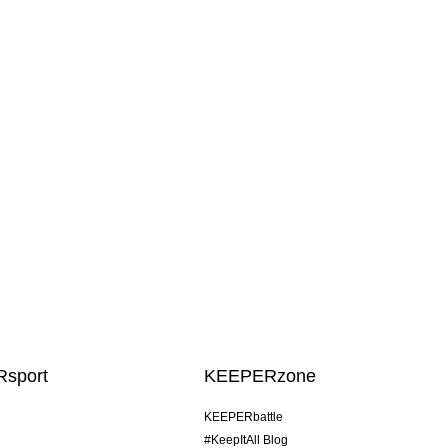
sport
KEEPERzone
KEEPERbattle
#KeepItAll Blog