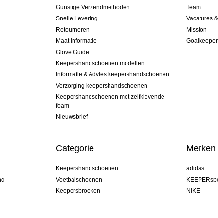
Gunstige Verzendmethoden
Team
Snelle Levering
Vacatures 
Retourneren
Mission
Maat Informatie
Goalkeeper
Glove Guide
Keepershandschoenen modellen
Informatie & Advies keepershandschoenen
Verzorging keepershandschoenen
Keepershandschoenen met zelfklevende
foam
Nieuwsbrief
Categorie
Merken
Keepershandschoenen
adidas
ng
Voetbalschoenen
KEEPERspo
e
Keepersbroeken
NIKE
Keepershirts
Puma
Keeper Onderkleding Broek
REUSCH