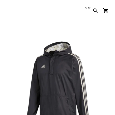
nl
fr