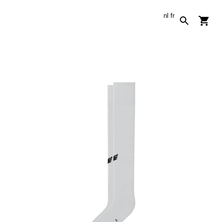
nl
fr