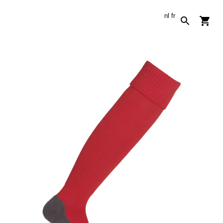
nl
fr