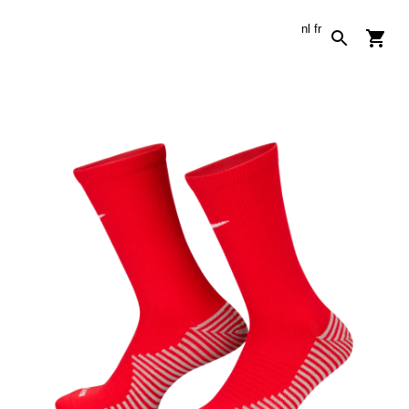
nl
fr