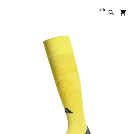
nl
fr