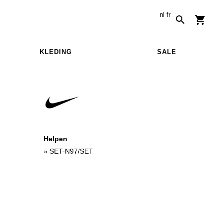
nl
fr
KLEDING
SALE
Helpen
»
SET-N97/SET