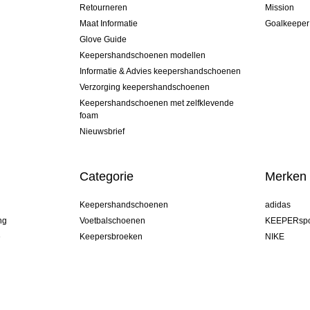
Retourneren
Mission
Maat Informatie
Goalkeeper
Glove Guide
Keepershandschoenen modellen
Informatie & Advies keepershandschoenen
Verzorging keepershandschoenen
Keepershandschoenen met zelfklevende
foam
Nieuwsbrief
Categorie
Merken
Keepershandschoenen
adidas
ng
Voetbalschoenen
KEEPERspo
e
Keepersbroeken
NIKE
Keepershirts
Puma
Keeper Onderkleding Broek
REUSCH
Sells Goal
uhlsport