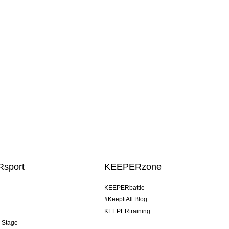
sport
KEEPERzone
KEEPERbattle
#KeepItAll Blog
KEEPERtraining
& Stage