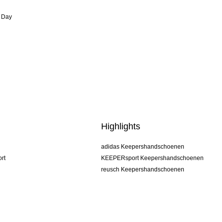
 Day
Highlights
adidas Keepershandschoenen
rt
KEEPERsport Keepershandschoenen
reusch Keepershandschoenen
uhlsport Keepershandschoenen
rehab Keepershandschoenen
keeper
NIKE Keepershandschoenen
PUMA Keepershandschoenen