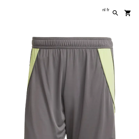
nl
fr