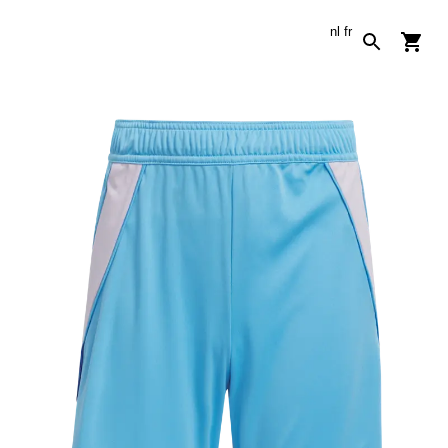
nl
fr