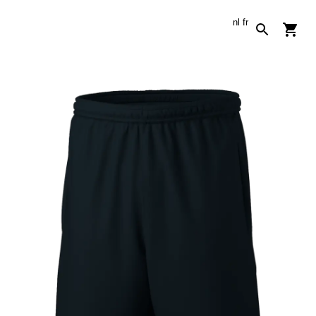
nl
fr