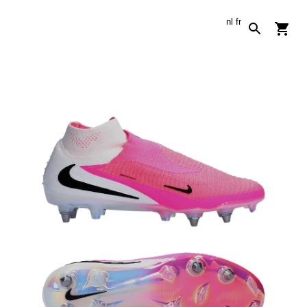
nl
fr