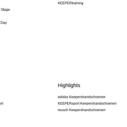
KEEPERtraining
& Stage
 Day
Highlights
adidas Keepershandschoenen
rt
KEEPERsport Keepershandschoenen
reusch Keepershandschoenen
uhlsport Keepershandschoenen
rehab Keepershandschoenen