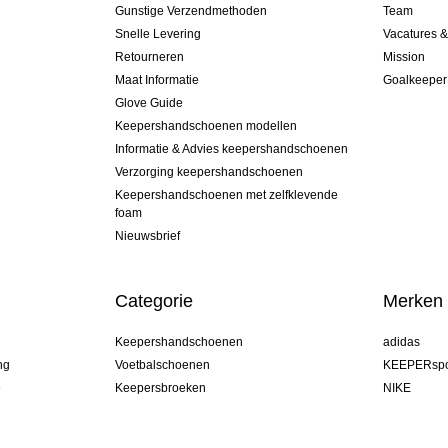
Gunstige Verzendmethoden
Team
Snelle Levering
Vacatures 
Retourneren
Mission
Maat Informatie
Goalkeeper
Glove Guide
Keepershandschoenen modellen
Informatie & Advies keepershandschoenen
Verzorging keepershandschoenen
Keepershandschoenen met zelfklevende
foam
Nieuwsbrief
Categorie
Merken
Keepershandschoenen
adidas
ng
Voetbalschoenen
KEEPERspo
e
Keepersbroeken
NIKE
Keepershirts
Puma
Keeper Onderkleding Broek
REUSCH