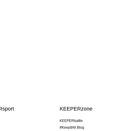
sport
KEEPERzone
KEEPERbattle
#KeepItAll Blog