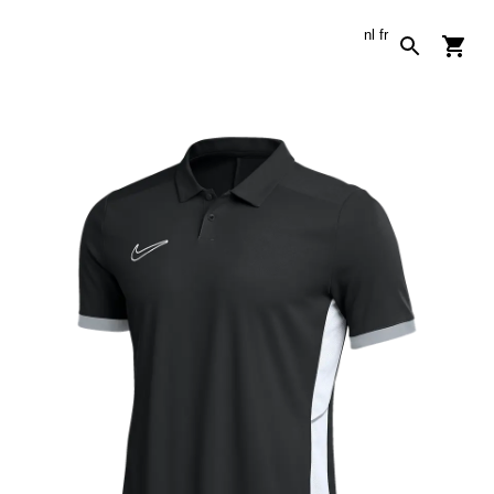
nl
fr