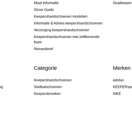
Maat Informatie
Goalkeeper
Glove Guide
Keepershandschoenen modellen
Informatie & Advies keepershandschoenen
Verzorging keepershandschoenen
Keepershandschoenen met zelfklevende
foam
Nieuwsbrief
Categorie
Merken
Keepershandschoenen
adidas
ng
Voetbalschoenen
KEEPERspo
e
Keepersbroeken
NIKE
Keepershirts
Puma
Keeper Onderkleding Broek
REUSCH
Sells Goal
uhlsport
Elite Sport