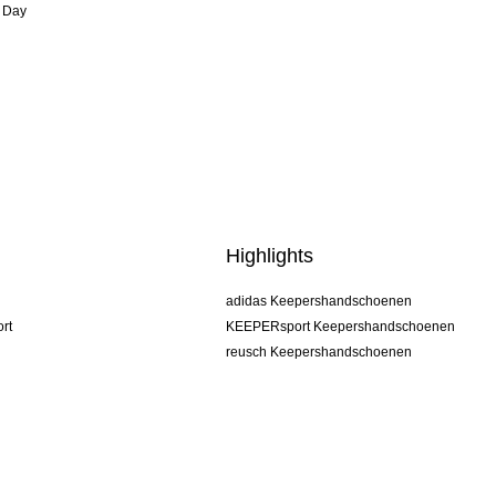
 Day
Highlights
adidas Keepershandschoenen
rt
KEEPERsport Keepershandschoenen
reusch Keepershandschoenen
uhlsport Keepershandschoenen
rehab Keepershandschoenen
keeper
NIKE Keepershandschoenen
PUMA Keepershandschoenen
SELLS Keepershandschoenen