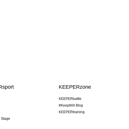
sport
KEEPERzone
KEEPERbattle
#KeepItAll Blog
KEEPERtraining
& Stage