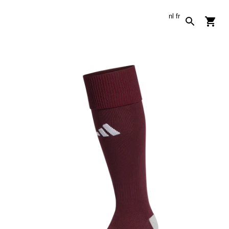
nl
fr