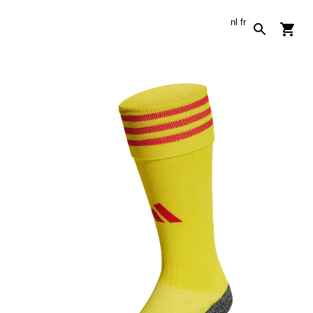
nl
fr