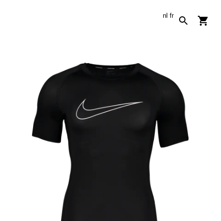
nl
fr