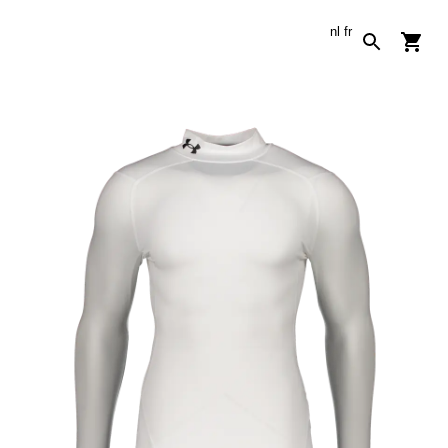
nl
fr