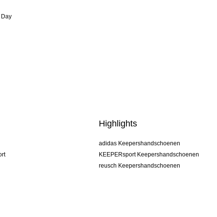
 Day
Highlights
adidas Keepershandschoenen
rt
KEEPERsport Keepershandschoenen
reusch Keepershandschoenen
uhlsport Keepershandschoenen
rehab Keepershandschoenen
keeper
NIKE Keepershandschoenen
PUMA Keepershandschoenen