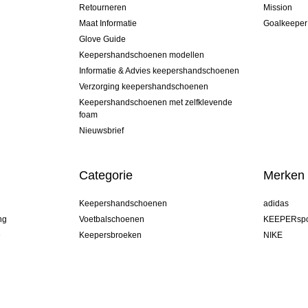
Retourneren
Mission
Maat Informatie
Goalkeeper
Glove Guide
Keepershandschoenen modellen
Informatie & Advies keepershandschoenen
Verzorging keepershandschoenen
Keepershandschoenen met zelfklevende
foam
Nieuwsbrief
Categorie
Merken
Keepershandschoenen
adidas
ng
Voetbalschoenen
KEEPERspo
e
Keepersbroeken
NIKE
Keepershirts
Puma
Keeper Onderkleding Broek
REUSCH
Sells Goal
uhlsport