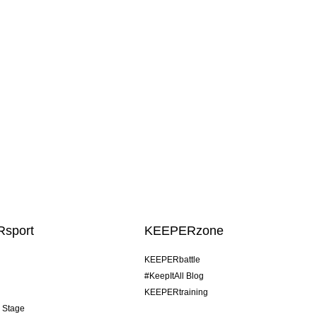
sport
KEEPERzone
KEEPERbattle
#KeepItAll Blog
KEEPERtraining
& Stage