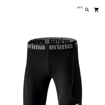
nl
fr