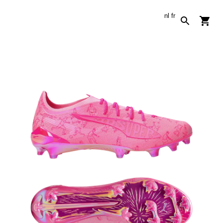
nl
fr