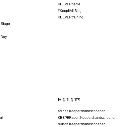
KEEPERbattle
#KeepItAll Blog
KEEPERtraining
& Stage
 Day
Highlights
adidas Keepershandschoenen
rt
KEEPERsport Keepershandschoenen
reusch Keepershandschoenen