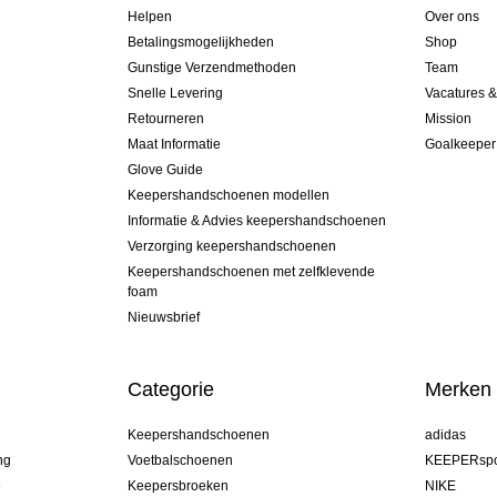
Helpen
Over ons
Betalingsmogelijkheden
Shop
Gunstige Verzendmethoden
Team
Snelle Levering
Vacatures 
Retourneren
Mission
Maat Informatie
Goalkeeper
Glove Guide
Keepershandschoenen modellen
Informatie & Advies keepershandschoenen
Verzorging keepershandschoenen
Keepershandschoenen met zelfklevende
foam
Nieuwsbrief
Categorie
Merken
Keepershandschoenen
adidas
ng
Voetbalschoenen
KEEPERspo
e
Keepersbroeken
NIKE