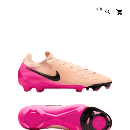
nl
fr