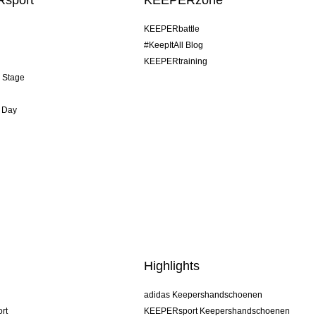
sport
KEEPERzone
KEEPERbattle
#KeepItAll Blog
KEEPERtraining
& Stage
 Day
Highlights
adidas Keepershandschoenen
rt
KEEPERsport Keepershandschoenen