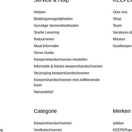
Service & Hulp
KEEPER
Helpen
Over ons
Betalingsmogelijkheden
Shop
Gunstige Verzendmethoden
Team
Snelle Levering
Vacatures 
Retourneren
Mission
Maat Informatie
Goalkeeper
Glove Guide
Keepershandschoenen modellen
Informatie & Advies keepershandschoenen
Verzorging keepershandschoenen
Keepershandschoenen met zelfklevende
foam
Nieuwsbrief
Categorie
Merken
Keepershandschoenen
adidas
ng
Voetbalschoenen
KEEPERspo