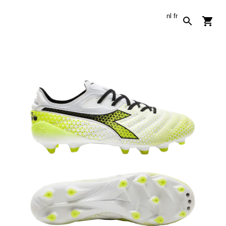
nl
fr