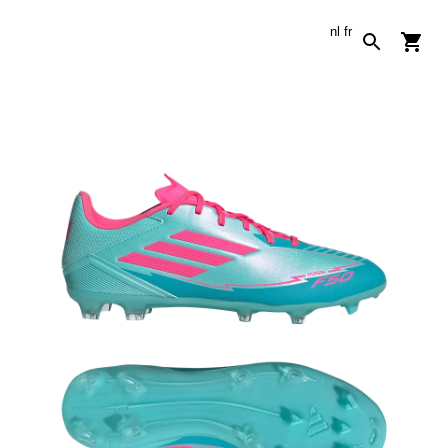
nl
fr